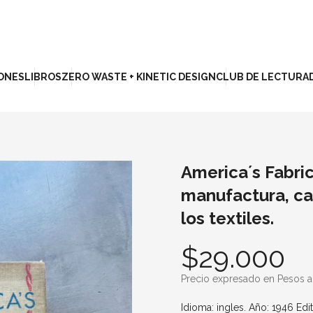
ONES
LIBROS
ZERO WASTE + KINETIC DESIGN
CLUB DE LECTURA
America´s Fabrics
manufactura, car
los textiles.
$29.000
Precio expresado en Pesos a
Idioma: ingles. Año: 1946 Ed