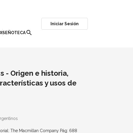
Iniciar Sesión
search
DISEÑOTECA
 - Origen e historia,
acterísticas y usos de
rgentinos
itorial: The Macmillan Company Pág: 688