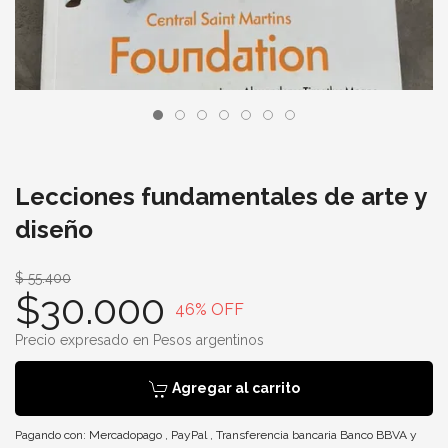
Lecciones fundamentales de arte y
diseño
$ 55.400
$30.000
46
% OFF
Precio expresado en Pesos argentinos
Agregar al carrito
Pagando con:
Mercadopago
,
PayPal
,
Transferencia bancaria Banco BBVA
y