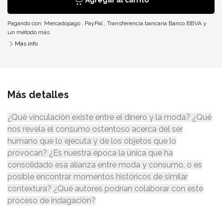
Agregar al carrito
Pagando con:
Mercadopago
,
PayPal
,
Transferencia bancaria Banco BBVA
y
un método más
Más info
Más detalles
¿Qué vinculación existe entre el dinero y la moda? ¿Qué
nos revela el consumo ostentoso acerca del ser
humano que lo ejecuta y de los objetos que lo
provocan? ¿Es nuestra época la única que ha
consolidado esa alianza entre moda y consumo, o es
posible encontrar momentos históricos de similar
contextura? ¿Qué autores podrían colaborar con este
proceso de indagación?