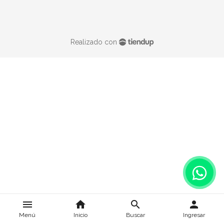
Realizado con
menu
home
search
person
Menú
Inicio
Buscar
Ingresar